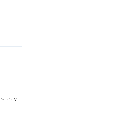
Ответить
Ответить
Ответить
 канала для