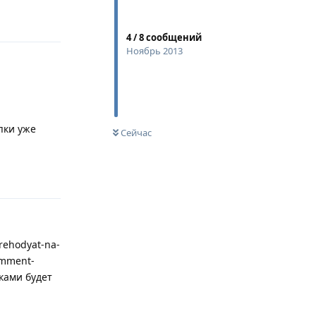
4
/
8
сообщений
Ноябрь 2013
пки уже
Сейчас
Ответить
erehodyat-na-
omment-
пками будет