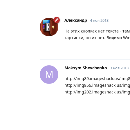
Александр
4 ноя 2013
На этих кнопках нет текста - т
картинки, но их нет. Видимо Wi
Maksym Shevchenko
3 ноя 2013
M
http://img89.imageshack.us/img
http://img856.imageshack.us/im
http://img202.imageshack.us/im