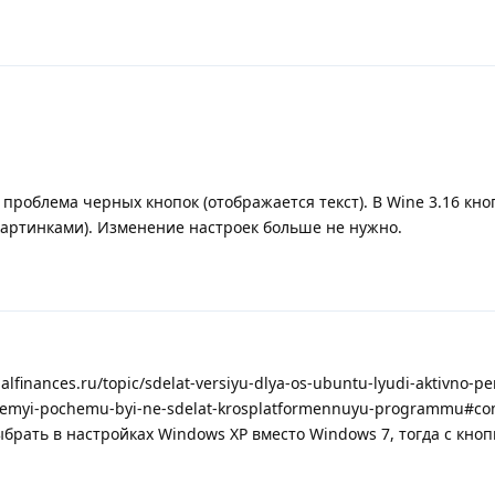
 проблема черных кнопок (отображается текст). В Wine 3.16 кно
картинками). Изменение настроек больше не нужно.
alfinances.ru/topic/sdelat-versiyu-dlya-os-ubuntu-lyudi-aktivno-p
sistemyi-pochemu-byi-ne-sdelat-krosplatformennuyu-programmu#c
выбрать в настройках Windows XP вместо Windows 7, тогда с кно