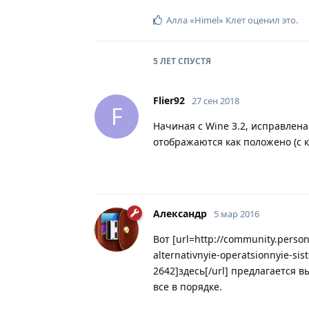
Алла «Himel» Клет
оценил это
.
5 ЛЕТ
СПУСТЯ
Flier92
27 сен 2018
F
Начиная с Wine 3.2, исправлена
отображаются как положено (с 
Александр
5 мар 2016
Вот [url=http://community.person
alternativnyie-operatsionnyie-
2642]здесь[/url] предлагается 
все в порядке.