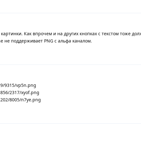
ам картинки. Как впрочем и на других кнопках с текстом тоже до
ne не поддерживает PNG с альфа каналом.
89/9315/vp5n.png
g856/2317/xyof.png
g202/8005/n7ye.png