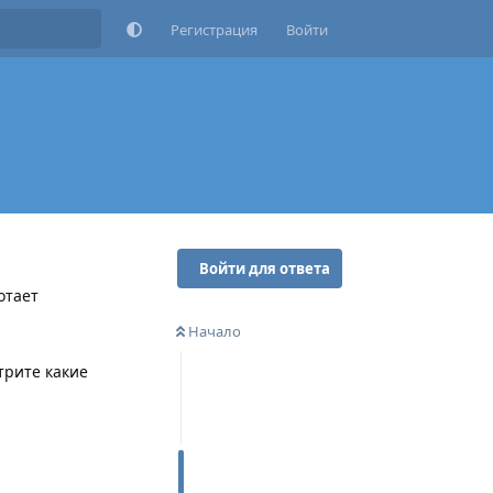
Регистрация
Войти
Войти для ответа
отает
Начало
трите какие
Ответить