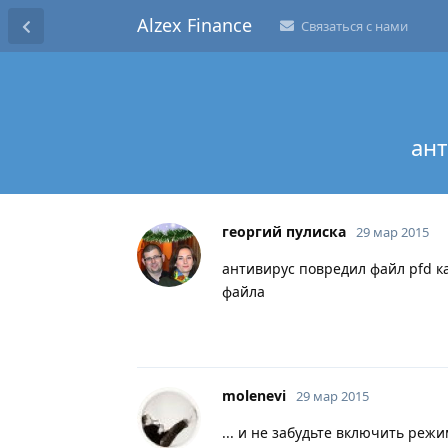
Alzex Finance
Связаться с нами
ант
георгий пулиска
29 мар 2015
антивирус повредил файл pfd к
файла
molenevi
29 мар 2015
... и не забудьте включить реж