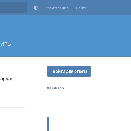
Регистрация
Войти
вить
Войти для ответа
формат
Начало
Ответить