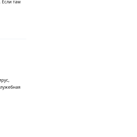
 Если там
Ответить
ирус,
служебная
Ответить