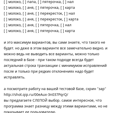
[ ] молоко, [ ] папа, [ ] пятерочка, [ ] нал
[ ] молоко, [ ] аня, [ ] пятерочка, [ ] карта
[ ] молоко, [ ] аня, [ ] перекресток, [ ] нал
[ ] молоко, [ ] аня, [ ] перекресток, [ ] карта
[ ] молоко, [ ] аня, [ ] пятерочка, [ ] нал
[ ] молоко, [ ] аня, [ ] пятерочка, [ ] карта
и это максимум вариантов, вы сами знаете, что такого не
будет. но даже в этом варианте все замечательно видно. и
можно ведь не выводить все варианты, можно только
последний в базе - при таком подходе всегда будет
актуальная строка транзакции с минимумом исправлений
после и только при редких отклонениях надо будет
исправлять.
а посмотрите работу на вашей тестовой базе, скрин "зар"
http://shot.qip.ru/00eAux-3n037PqrQ/
вы предлагаете СЛЕПОЙ выбор. самое интересное, что
программа знает разницу между этими вариантами, но не
показывает ее пользователю.