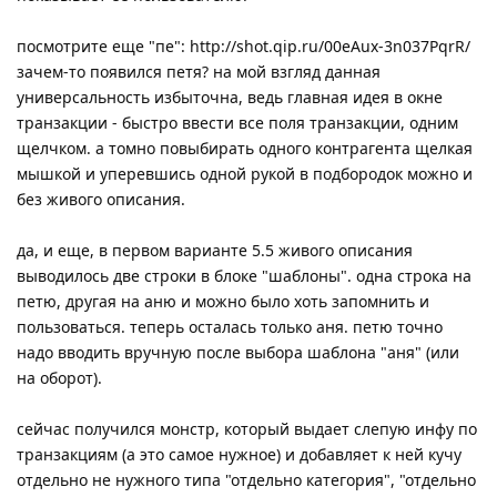
посмотрите еще "пе": http://shot.qip.ru/00eAux-3n037PqrR/
зачем-то появился петя? на мой взгляд данная
универсальность избыточна, ведь главная идея в окне
транзакции - быстро ввести все поля транзакции, одним
щелчком. а томно повыбирать одного контрагента щелкая
мышкой и уперевшись одной рукой в подбородок можно и
без живого описания.
да, и еще, в первом варианте 5.5 живого описания
выводилось две строки в блоке "шаблоны". одна строка на
петю, другая на аню и можно было хоть запомнить и
пользоваться. теперь осталась только аня. петю точно
надо вводить вручную после выбора шаблона "аня" (или
на оборот).
сейчас получился монстр, который выдает слепую инфу по
транзакциям (а это самое нужное) и добавляет к ней кучу
отдельно не нужного типа "отдельно категория", "отдельно