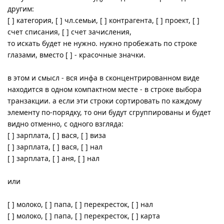
другим:
[ ] категория, [ ] чл.семьи, [ ] контрагента, [ ] проект, [ ]
счет списания, [ ] счет зачисления,
то искать будет не нужно. нужно пробежать по строке
глазами, вместо [ ] - красочные значки.
в этом и смысл - вся инфа в сконцентрированном виде
находится в одном компактном месте - в строке выбора
транзакции. а если эти строки сортировать по каждому
элементу по-порядку, то они будут сгруппированы и будет
видно отменно, с одного взгляда:
[ ] зарплата, [ ] вася, [ ] виза
[ ] зарплата, [ ] вася, [ ] нал
[ ] зарплата, [ ] аня, [ ] нал
или
[ ] молоко, [ ] папа, [ ] перекресток, [ ] нал
[ ] молоко, [ ] папа, [ ] перекресток, [ ] карта