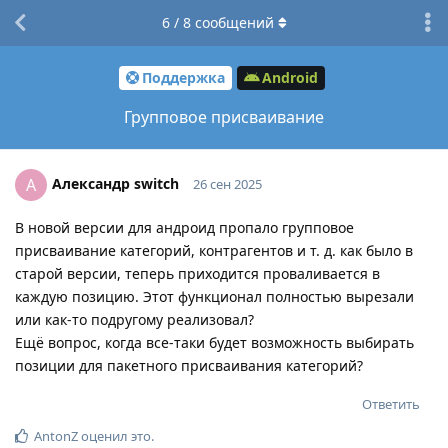
6
/
8
сообщений
Поддержка
Android
Групповое присваивание
Александр switch
А
26 сен 2025
В новой версии для андроид пропало групповое
присваивание категорий, контрагентов и т. д. как было в
старой версии, теперь приходится проваливается в
каждую позицию. Этот функционал полностью вырезали
или как-то подругому реализовал?
Ещё вопрос, когда все-таки будет возможность выбирать
позиции для пакетного присваивания категорий?
Ответить
AntonZ
оценил это
.