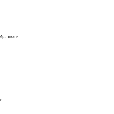
збранное и
Ответить
е