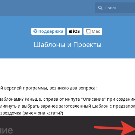
Поддержка
iOS
Mac
Шаблоны и Проекты
й версией программы, возникло два вопроса:
шаблонами? Раньше, справа от инпута "Описание" при создани
кликнуть и выбрать заранее заготовленный шаблон с предзап
звездочка (зачем она кстати?)