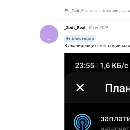
_Zedt_Real
и
aash
ответили на эт
_Zedt_Real
10 сен 2025
_
Александр
В планировщике нет опции коп