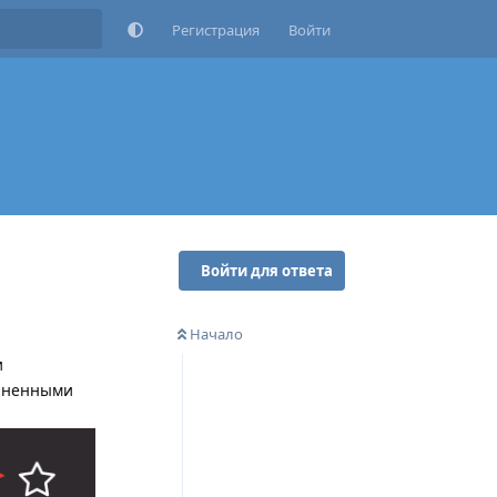
Регистрация
Войти
Войти для ответа
Начало
и
олненными