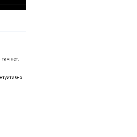
Ответить
 там нет.
Интуитивно
Ответить