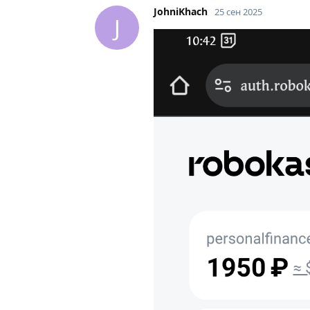
JohniKhach
25 сен 2025
J