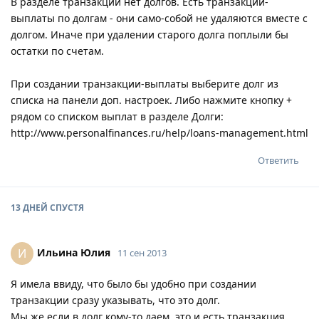
В разделе транзакции нет долгов. Есть транзакции-
выплаты по долгам - они само-собой не удаляются вместе с
долгом. Иначе при удалении старого долга поплыли бы
остатки по счетам.
При создании транзакции-выплаты выберите долг из
списка на панели доп. настроек. Либо нажмите кнопку +
рядом со списком выплат в разделе Долги:
http://www.personalfinances.ru/help/loans-management.html
Ответить
13 ДНЕЙ
СПУСТЯ
Ильина Юлия
И
11 сен 2013
Я имела ввиду, что было бы удобно при создании
транзакции сразу указывать, что это долг.
Мы же если в долг кому-то даем, это и есть транзакция.