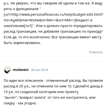
p.s. Не уверен, что мы говорим об одном и том же. Я веду
речь о функционале "
[url=http://www.personalfinances.ru/help/budget-edit.html?
ms=AgAE&mw=MzAw&st=MA==&sct=MA==]Бюджет и
накопления[/url]". Или я должен просто отредактировать
расход транзакции, не добавляя транзакцию по приходу?
Если да, то это исклеченно. Все транзакции имеют месту
быть зафиксированы.
Ответить
molenevi
28 сен 2014
По идее все описанное - отмененный расход. Вы провели
расход в 20 у.е., но отменили по ним 10. Сделайте доход в
10 у.е. по созданной категории или проекту
"вычет","возврат залога" от того же контрагента, или
скидку - как угодно.