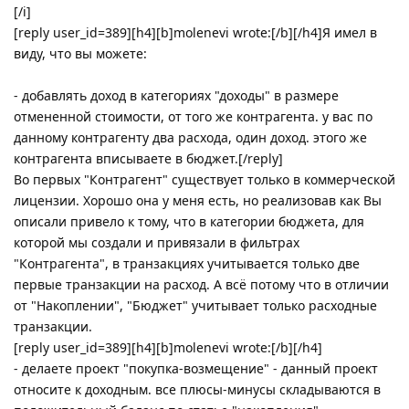
[/i]
[reply user_id=389][h4][b]molenevi wrote:[/b][/h4]Я имел в
виду, что вы можете:
- добавлять доход в категориях "доходы" в размере
отмененной стоимости, от того же контрагента. у вас по
данному контрагенту два расхода, один доход. этого же
контрагента вписываете в бюджет.[/reply]
Во первых "Контрагент" существует только в коммерческой
лицензии. Хорошо она у меня есть, но реализовав как Вы
описали привело к тому, что в категории бюджета, для
которой мы создали и привязали в фильтрах
"Контрагента", в транзакциях учитывается только две
первые транзакции на расход. А всё потому что в отличии
от "Накоплении", "Бюджет" учитывает только расходные
транзакции.
[reply user_id=389][h4][b]molenevi wrote:[/b][/h4]
- делаете проект "покупка-возмещение" - данный проект
относите к доходным. все плюсы-минусы складываются в