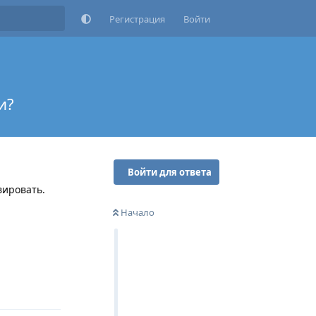
Регистрация
Войти
и?
Войти для ответа
вировать.
Начало
Ответить