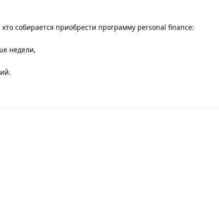
кто собирается приобрести программу personal finance:
ше недели,
ний.