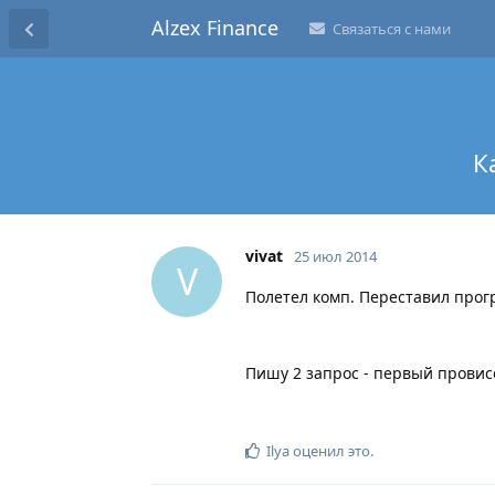
Alzex Finance
Связаться с нами
К
vivat
25 июл 2014
V
Полетел комп. Переставил прог
Пишу 2 запрос - первый провисе
Ilya
оценил это
.