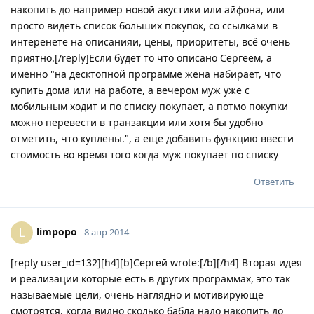
накопить до например новой акустики или айфона, или
просто видеть список больших покупок, со ссылками в
интеренете на описанияи, цены, приоритеты, всё очень
приятно.[/reply]Если будет то что описано Сергеем, а
именно "на десктопной программе жена набирает, что
купить дома или на работе, а вечером муж уже с
мобильным ходит и по списку покупает, а потмо покупки
можно перевести в транзакции или хотя бы удобно
отметить, что куплены.", а еще добавить функцию ввести
стоимость во время того когда муж покупает по списку
Ответить
limpopo
L
8 апр 2014
[reply user_id=132][h4][b]Сергей wrote:[/b][/h4] Вторая идея
и реализации которые есть в других программах, это так
называемые цели, очень наглядно и мотивирующе
смотрятся, когда видно сколько бабла надо накопить до