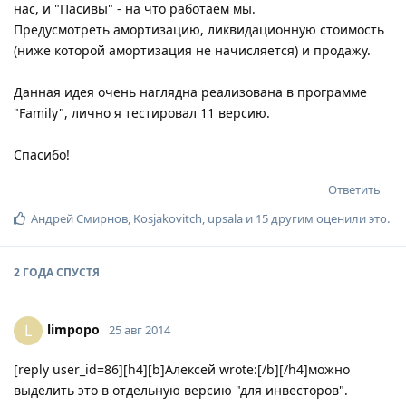
нас, и "Пасивы" - на что работаем мы.
Предусмотреть амортизацию, ликвидационную стоимость
(ниже которой амортизация не начисляется) и продажу.
Данная идея очень наглядна реализована в программе
"Family", лично я тестировал 11 версию.
Спасибо!
Ответить
Андрей Смирнов
,
Kosjakovitch
,
upsala
и
15
другим
оценили это
.
2 ГОДА
СПУСТЯ
limpopo
L
25 авг 2014
[reply user_id=86][h4][b]Алексей wrote:[/b][/h4]можно
выделить это в отдельную версию "для инвесторов".