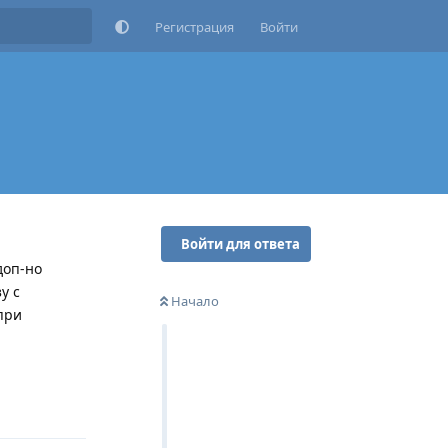
Регистрация
Войти
Войти для ответа
доп-но
у с
Начало
при
Ответить