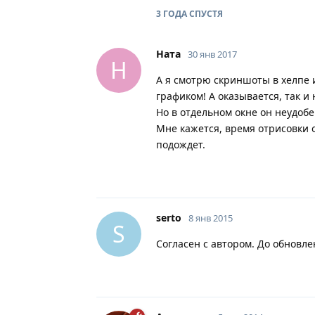
3 ГОДА
СПУСТЯ
Ната
30 янв 2017
Н
А я смотрю скриншоты в хелпе и
графиком! А оказывается, так и 
Но в отдельном окне он неудобе
Мне кажется, время отрисовки 
подождет.
serto
8 янв 2015
S
Согласен с автором. До обновл