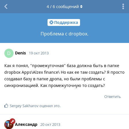
4
/
6
сообщений
Поддержка
Проблема с dropbox.
Denis
D
19 окт 2013
Как я понял, "промежуточная" база должна быть в папке
dropbox Apps\Alzex finance\ Но как ее там создать? Я просто
создавал базу в папке дропа, но были проблемы с
синхронизацией. Как промежуточную то создать?
Ответить
Sergey Sakharov
оценил это
.
Александр
20 окт 2013