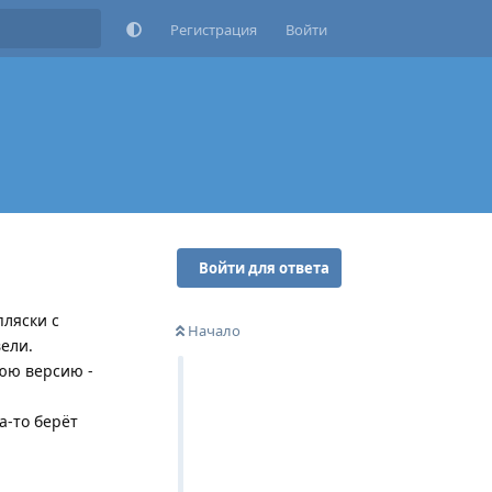
Регистрация
Войти
Войти для ответа
пляски с
Начало
вели.
нюю версию -
а-то берёт