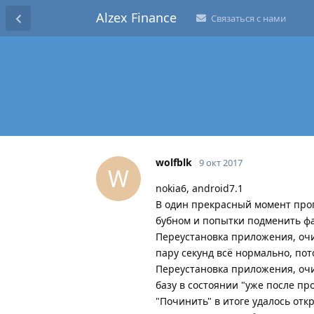
Alzex Finance
Связаться с нами
wolfblk
9 окт 2017
W
nokia6, android7.1
В один прекрасный момент пропа
бубном и попытки подменить фай
Переустановка приложения, очи
пару секунд всё нормально, пото
Переустановка приложения, очис
базу в состоянии "уже после пр
"Починить" в итоге удалось от