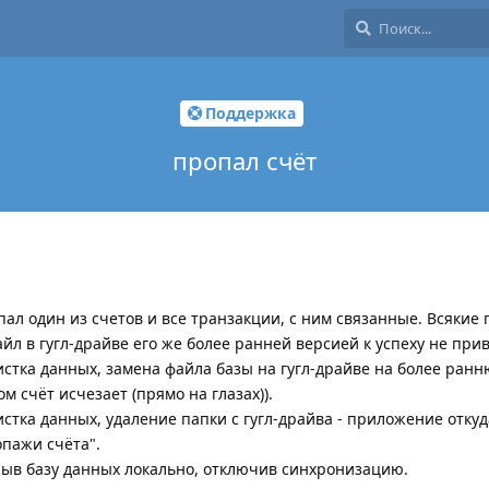
Поддержка
пропал счёт
л один из счетов и все транзакции, с ним связанные. Всякие 
л в гугл-драйве его же более ранней версией к успеху не при
стка данных, замена файла базы на гугл-драйве на более ран
м счёт исчезает (прямо на глазах)).
тка данных, удаление папки с гугл-драйва - приложение откуд
опажи счёта".
крыв базу данных локально, отключив синхронизацию.