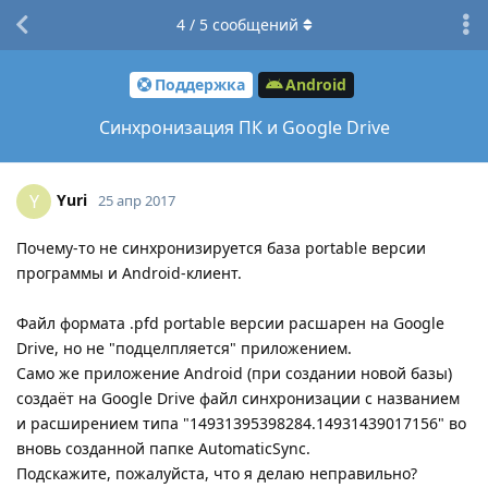
4
/
5
сообщений
Поддержка
Android
Синхронизация ПК и Google Drive
Yuri
Y
25 апр 2017
Почему-то не синхронизируется база portable версии
программы и Android-клиент.
Файл формата .pfd portable версии расшарен на Google
Drive, но не "подцелпляется" приложением.
Само же приложение Android (при создании новой базы)
создаёт на Google Drive файл синхронизации с названием
и расширением типа "14931395398284.14931439017156" во
вновь созданной папке AutomaticSync.
Подскажите, пожалуйста, что я делаю неправильно?