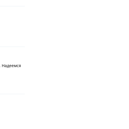
Ответить
. Надеемся
Ответить
Ответить