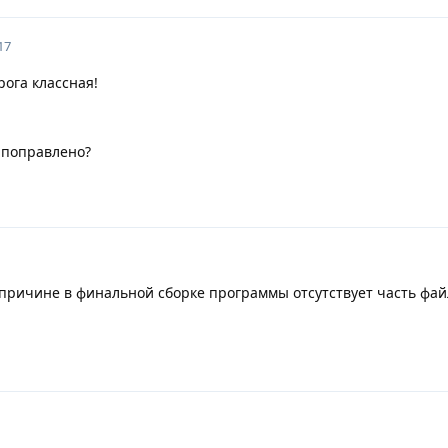
17
ога классная!
т поправлено?
о причине в финальной сборке программы отсутствует часть фай