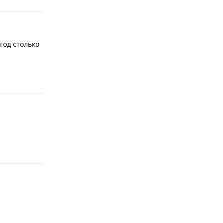
год столько
Ответить
Ответить
Ответить