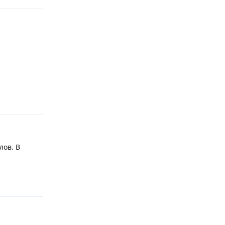
Ответить
лов. В
Ответить