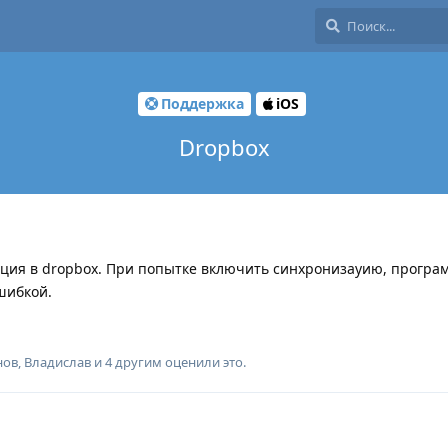
Поддержка
iOS
Dropbox
ация в dropbox. При попытке включить синхронизауию, програ
шибкой.
нов
,
Владислав
и
4
другим
оценили это
.