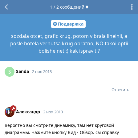
1
/
2
сообщений
Поддержка
sozdala otcet, grafic krug, potom vibrala lineinii, a
posle hotela vernutsa krug obratno, NO takoi optii
bolishe net :) kak ispraviti?
Sanda
S
2 ноя 2013
Ответить
Александр
2 ноя 2013
Вероятно вы смотрите динамику, там нет круговой
диаграммы. Нажмите кнопку Вид - Обзор. см справку