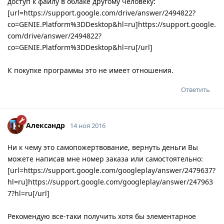
доступ к файлу в облаке другому человеку:
[url=https://support.google.com/drive/answer/2494822?
co=GENIE.Platform%3DDesktop&hl=ru]https://support.google.
com/drive/answer/2494822?
co=GENIE.Platform%3DDesktop&hl=ru[/url]
К покупке программы это не имеет отношения.
Ответить
Александр
14 ноя 2016
Ни к чему это самопожертвование, вернуть деньги Вы
можете написав мне номер заказа или самостоятельно:
[url=https://support.google.com/googleplay/answer/2479637?
hl=ru]https://support.google.com/googleplay/answer/247963
7?hl=ru[/url]
Рекомендую все-таки получить хотя бы элементарное