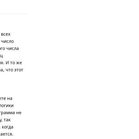
Ответить
 всех
 число
ого числа
яц
я. И то же
а, что этот
ете на
логики
грамма не
, так
 когда
ается.