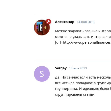
Александр
14 ноя 2013
Можно задавать разные интервал
можно не указывать интервал и 
[url=http://www.personalfinance
Sergey
14 ноя 2013
S
Да, Но сейчас если есть нескол
все четыре попадают в группиро
группировка. И идеально было 
сгруппированы статьи.