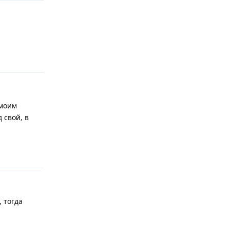
Ответить
 моим
 свой, в
Ответить
 тогда