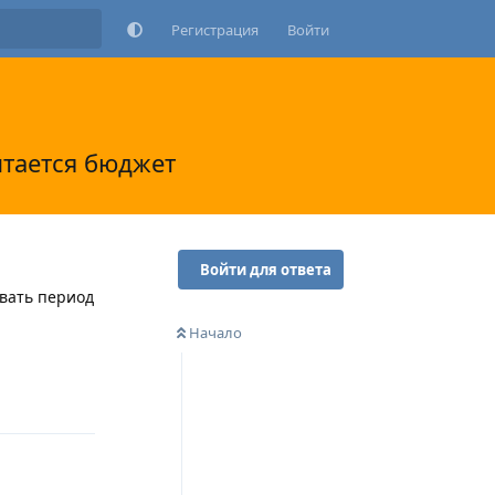
Регистрация
Войти
итается бюджет
Войти для ответа
авать период
Начало
Ответить