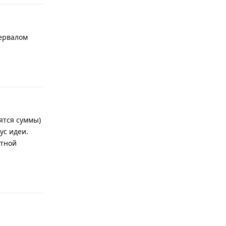
тервалом
Ответить
ятся суммы)
ус идеи.
ктной
Ответить