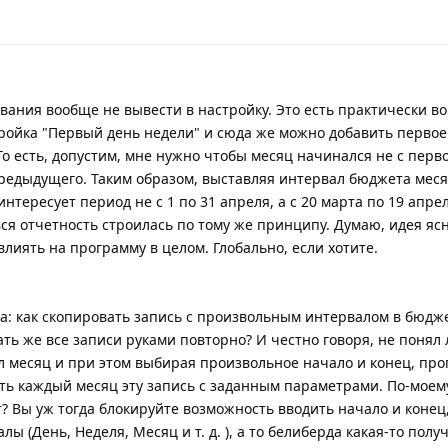
ания вообще не вывести в настройку. Это есть практически во
стройка "Первый день недели" и сюда же можно добавить первое
 То есть, допустим, мне нужно чтобы месяц начинался не с перв
 предыдущего. Таким образом, выставляя интервал бюджета мес
нтересует период не с 1 по 31 апреля, а с 20 марта по 19 апрел
вся отчетность строилась по тому же принципу. Думаю, идея ясн
лиять на программу в целом. Глобально, если хотите.
да: как скопировать запись с произвольным интервалом в бюдж
ть же все записи руками повторно? И честно говоря, не понял 
 месяц и при этом выбирая произвольное начало и конец, про
ть каждый месяц эту запись с заданным параметрами. По-моему
т? Вы уж тогда блокируйте возможность вводить начало и конец,
 (День, Неделя, Месяц и т. д. ), а то белиберда какая-то получ