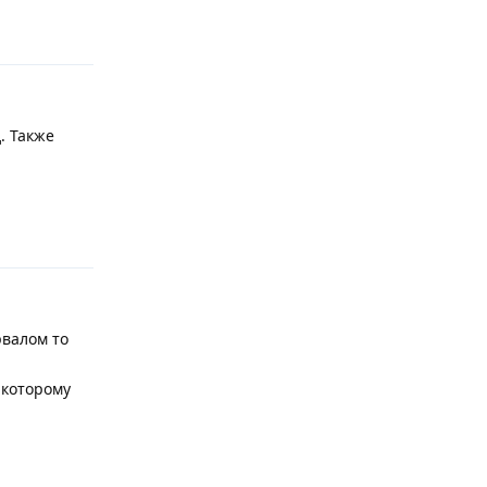
Ответить
. Также
Ответить
рвалом то
 которому
Ответить