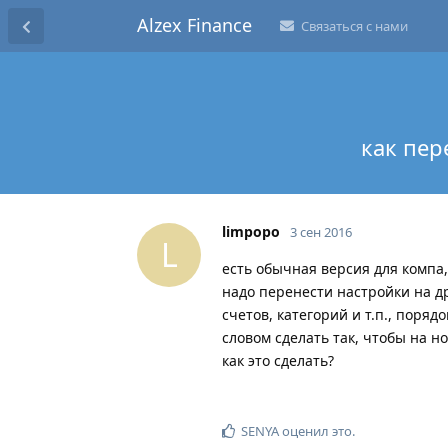
Alzex Finance
Связаться с нами
как пер
limpopo
3 сен 2016
L
есть обычная версия для компа,
надо перенести настройки на д
счетов, категорий и т.п., поряд
словом сделать так, чтобы на н
как это сделать?
SENYA
оценил это
.