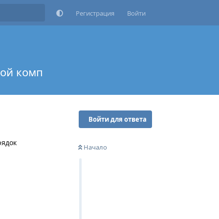
Регистрация
Войти
гой комп
Войти для ответа
рядок
Начало
Ответить