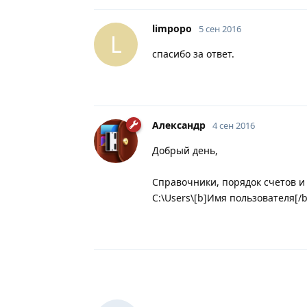
limpopo
5 сен 2016
L
спасибо за ответ.
Александр
4 сен 2016
Добрый день,
Справочники, порядок счетов и 
C:\Users\[b]Имя пользователя[/b