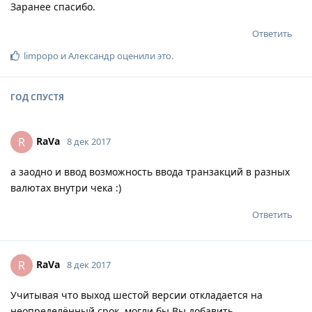
Заранее спасибо.
Ответить
limpopo
и
Александр
оценили это
.
ГОД
СПУСТЯ
RaVa
R
8 дек 2017
а заодно и ввод возможность ввода транзакций в разных
валютах внутри чека :)
Ответить
RaVa
R
8 дек 2017
Учитывая что выход шестой версии откладается на
неопределённый срок, могли бы Вы добавить