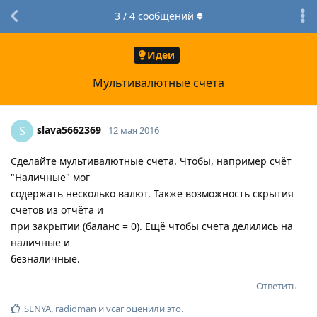
3
/
4
сообщений
Идеи
Мультивалютные счета
slava5662369
S
12 мая 2016
Сделайте мультивалютные счета. Чтобы, например счёт
"Наличные" мог
содержать несколько валют. Также возможность скрытия
счетов из отчёта и
при закрытии (баланс = 0). Ещё чтобы счета делились на
наличные и
безналичные.
Ответить
SENYA
,
radioman
и
vcar
оценили это
.