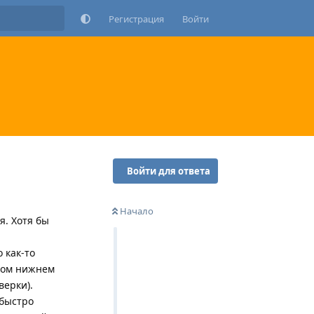
Регистрация
Войти
Войти для ответа
Начало
я. Хотя бы
 как-то
евом нижнем
верки).
 быстро